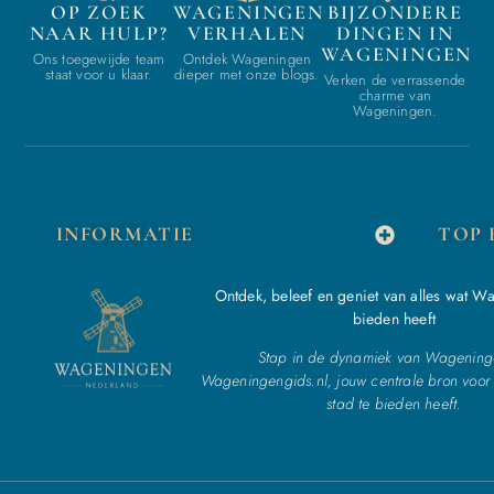
OP ZOEK
WAGENINGEN
BIJZONDERE
NAAR HULP?
VERHALEN
DINGEN IN
WAGENINGEN
Ons toegewijde team
Ontdek Wageningen
staat voor u klaar.
dieper met onze blogs.
Verken de verrassende
charme van
Wageningen.
INFORMATIE
TOP 
Ontdek, beleef en geniet van alles wat W
bieden heeft
Stap in de dynamiek van Wagening
Wageningengids.nl, jouw centrale bron voor 
stad te bieden heeft.