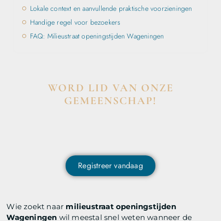
Lokale context en aanvullende praktische voorzieningen
Handige regel voor bezoekers
FAQ: Milieustraat openingstijden Wageningen
WORD LID VAN ONZE
GEMEENSCHAP!
Wil je deelnemen aan de conversatie, exclusieve
content ontvangen en als eerste op de hoogte zijn van
het laatste nieuws?
Registreer vandaag
Wie zoekt naar
milieustraat openingstijden
Wageningen
wil meestal snel weten wanneer de