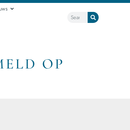
euws
MELD OP