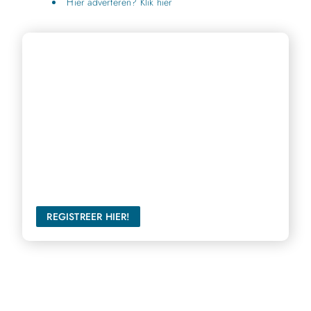
Hier adverteren? Klik hier
Bereik een breder publiek
Ons platform biedt u de perfecte gelegenheid om uw
stem te laten horen en een groter publiek te bereiken.
REGISTREER HIER!