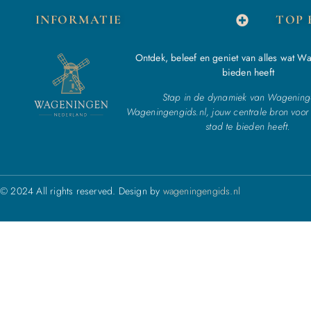
INFORMATIE
TOP 
Ontdek, beleef en geniet van alles wat W
bieden heeft
Stap in de dynamiek van Wagening
Wageningengids.nl, jouw centrale bron voor 
stad te bieden heeft.
© 2024 All rights reserved. Design by
wageningengids.nl