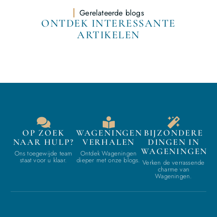
Gerelateerde blogs
ONTDEK INTERESSANTE
ARTIKELEN
OP ZOEK
WAGENINGEN
BIJZONDERE
NAAR HULP?
VERHALEN
DINGEN IN
WAGENINGEN
Ons toegewijde team
Ontdek Wageningen
staat voor u klaar.
dieper met onze blogs.
Verken de verrassende
charme van
Wageningen.