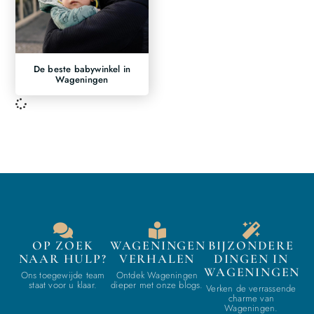
De beste babywinkel in
Wageningen
OP ZOEK
WAGENINGEN
BIJZONDERE
NAAR HULP?
VERHALEN
DINGEN IN
WAGENINGEN
Ons toegewijde team
Ontdek Wageningen
staat voor u klaar.
dieper met onze blogs.
Verken de verrassende
charme van
Wageningen.