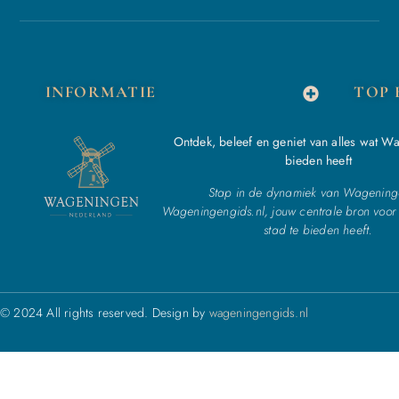
INFORMATIE
TOP 
Ontdek, beleef en geniet van alles wat W
bieden heeft
Stap in de dynamiek van Wagening
Wageningengids.nl, jouw centrale bron voor 
stad te bieden heeft.
© 2024 All rights reserved. Design by
wageningengids.nl