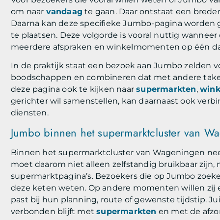
om naar
vandaag
te gaan. Daar ontstaat een breder
Daarna kan deze specifieke Jumbo-pagina worden g
te plaatsen. Deze volgorde is vooral nuttig wannee
meerdere afspraken en winkelmomenten op één d
In de praktijk staat een bezoek aan Jumbo zelden vo
boodschappen en combineren dat met andere taken 
deze pagina ook te kijken naar
supermarkten
,
wink
gerichter wil samenstellen, kan daarnaast ook verb
diensten.
Jumbo binnen het supermarktcluster van W
Binnen het supermarktcluster van Wageningen neem
moet daarom niet alleen zelfstandig bruikbaar zijn,
supermarktpagina’s. Bezoekers die op Jumbo zoeken
deze keten weten. Op andere momenten willen zij e
past bij hun planning, route of gewenste tijdstip. J
verbonden blijft met
supermarkten
en met de afzon