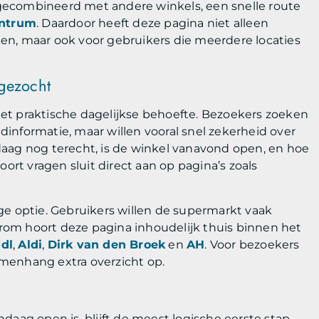
gecombineerd met andere winkels, een snelle route
entrum
. Daardoor heeft deze pagina niet alleen
en, maar ook voor gebruikers die meerdere locaties
gezocht
et praktische dagelijkse behoefte. Bezoekers zoeken
informatie, maar willen vooral snel zekerheid over
aag nog terecht, is de winkel vanavond open, en hoe
ort vragen sluit direct aan op pagina’s zoals
ge optie. Gebruikers willen de supermarkt vaak
om hoort deze pagina inhoudelijk thuis binnen het
idl
,
Aldi
,
Dirk van den Broek
en
AH
. Voor bezoekers
samenhang extra overzicht op.
daag open is, blijft de meest logische eerste stap