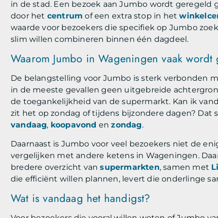
in de stad. Een bezoek aan Jumbo wordt geregeld 
door het
centrum
of een extra stop in het
winkelc
waarde voor bezoekers die specifiek op Jumbo zoek
slim willen combineren binnen één dagdeel.
Waarom Jumbo in Wageningen vaak wordt 
De belangstelling voor Jumbo is sterk verbonden m
in de meeste gevallen geen uitgebreide achtergrond
de toegankelijkheid van de supermarkt. Kan ik vand
zit het op zondag of tijdens bijzondere dagen? Dat so
vandaag
,
koopavond
en
zondag
.
Daarnaast is Jumbo voor veel bezoekers niet de eni
vergelijken met andere ketens in Wageningen. Daar
bredere overzicht van
supermarkten
, samen met
L
die efficiënt willen plannen, levert die onderlinge 
Wat is vandaag het handigst?
Voor bezoekers die vooral willen weten of Jumbo van