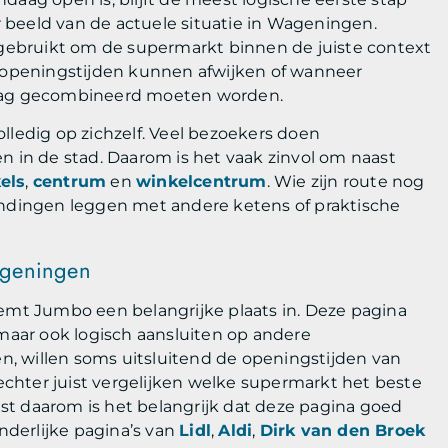
 beeld van de actuele situatie in Wageningen.
ebruikt om de supermarkt binnen de juiste context
r openingstijden kunnen afwijken of wanneer
ag gecombineerd moeten worden.
lledig op zichzelf. Veel bezoekers doen
in de stad. Daarom is het vaak zinvol om naast
els
,
centrum
en
winkelcentrum
. Wie zijn route nog
indingen leggen met andere ketens of praktische
ageningen
t Jumbo een belangrijke plaats in. Deze pagina
 maar ook logisch aansluiten op andere
, willen soms uitsluitend de openingstijden van
chter juist vergelijken welke supermarkt het beste
uist daarom is het belangrijk dat deze pagina goed
derlijke pagina’s van
Lidl
,
Aldi
,
Dirk van den Broek