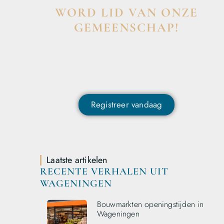
WORD LID VAN ONZE
GEMEENSCHAP!
Wil je deelnemen aan de conversatie,
exclusieve content ontvangen en als eerste op
de hoogte zijn van het laatste nieuws?
Registreer vandaag
Laatste artikelen
RECENTE VERHALEN UIT
WAGENINGEN
Bouwmarkten openingstijden in
Wageningen