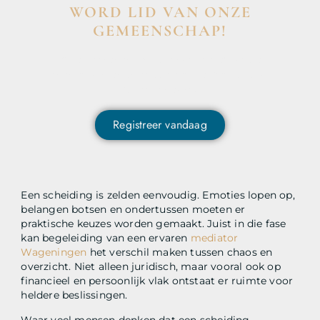
WORD LID VAN ONZE
GEMEENSCHAP!
Wil je deelnemen aan de conversatie, exclusieve
content ontvangen en als eerste op de hoogte zijn van
het laatste nieuws?
Registreer vandaag
Een scheiding is zelden eenvoudig. Emoties lopen op,
belangen botsen en ondertussen moeten er
praktische keuzes worden gemaakt. Juist in die fase
kan begeleiding van een ervaren
mediator
Wageningen
het verschil maken tussen chaos en
overzicht. Niet alleen juridisch, maar vooral ook op
financieel en persoonlijk vlak ontstaat er ruimte voor
heldere beslissingen.
Waar veel mensen denken dat een scheiding