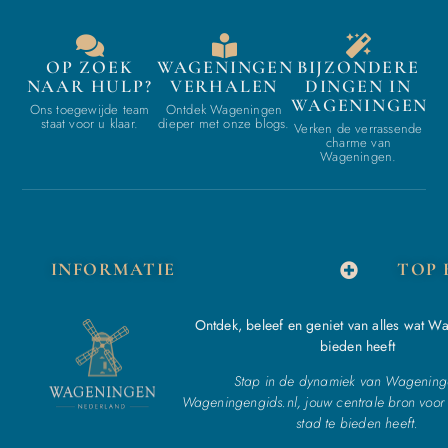
OP ZOEK
WAGENINGEN
BIJZONDERE
NAAR HULP?
VERHALEN
DINGEN IN
WAGENINGEN
Ons toegewijde team
Ontdek Wageningen
staat voor u klaar.
dieper met onze blogs.
Verken de verrassende
charme van
Wageningen.
INFORMATIE
TOP 
Ontdek, beleef en geniet van alles wat W
bieden heeft
Stap in de dynamiek van Wagening
Wageningengids.nl, jouw centrale bron voor 
stad te bieden heeft.