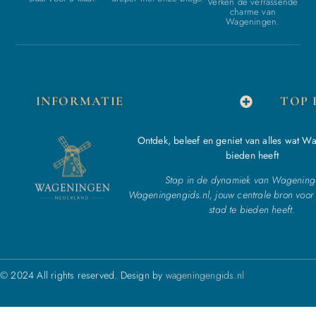
Verken de verrassende
charme van
Wageningen.
INFORMATIE
TOP 
Ontdek, beleef en geniet van alles wat W
bieden heeft
Stap in de dynamiek van Wagening
Wageningengids.nl, jouw centrale bron voor 
stad te bieden heeft.
© 2024 All rights reserved. Design by
wageningengids.nl