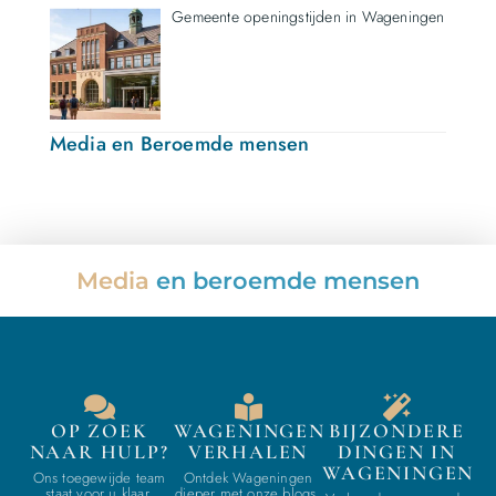
Gemeente openingstijden in Wageningen
Media en Beroemde mensen
Media
en beroemde mensen
OP ZOEK
WAGENINGEN
BIJZONDERE
NAAR HULP?
VERHALEN
DINGEN IN
WAGENINGEN
Ons toegewijde team
Ontdek Wageningen
staat voor u klaar.
dieper met onze blogs.