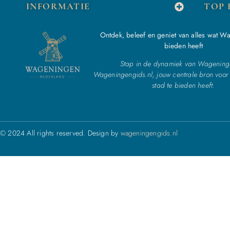
INFORMATIE
TOP 
Ontdek, beleef en geniet van alles wat W
bieden heeft
Stap in de dynamiek van Wagening
Wageningengids.nl, jouw centrale bron voor 
stad te bieden heeft.
© 2024 All rights reserved. Design by
wageningengids.nl