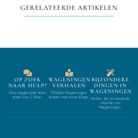
GERELATEERDE ARTIKELEN
OP ZOEK
WAGENINGEN
BIJZONDERE
NAAR HULP?
VERHALEN
DINGEN IN
WAGENINGEN
Ons toegewijde team
Ontdek Wageningen
staat voor u klaar.
dieper met onze blogs.
Verken de verrassende
charme van
Wageningen.