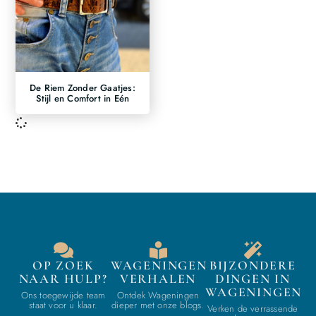
De Riem Zonder Gaatjes:
Stijl en Comfort in Eén
OP ZOEK
WAGENINGEN
BIJZONDERE
NAAR HULP?
VERHALEN
DINGEN IN
WAGENINGEN
Ons toegewijde team
Ontdek Wageningen
staat voor u klaar.
dieper met onze blogs.
Verken de verrassende