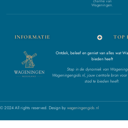
charme van
Wageningen.
INFORMATIE
TOP 
Ontdek, beleef en geniet van alles wat W
bieden heeft
Stap in de dynamiek van Wagening
Wageningengids.nl, jouw centrale bron voor 
stad te bieden heeft.
© 2024 All rights reserved. Design by
wageningengids.nl