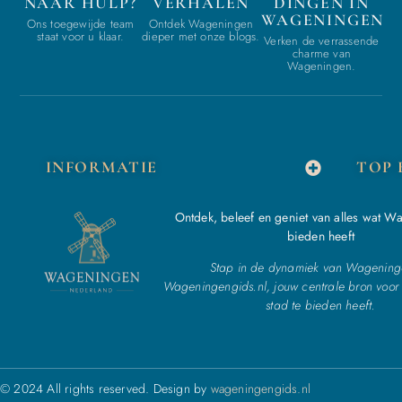
NAAR HULP?
VERHALEN
DINGEN IN
WAGENINGEN
Ons toegewijde team
Ontdek Wageningen
staat voor u klaar.
dieper met onze blogs.
Verken de verrassende
charme van
Wageningen.
INFORMATIE
TOP 
Ontdek, beleef en geniet van alles wat W
bieden heeft
Stap in de dynamiek van Wagening
Wageningengids.nl, jouw centrale bron voor 
stad te bieden heeft.
© 2024 All rights reserved. Design by
wageningengids.nl