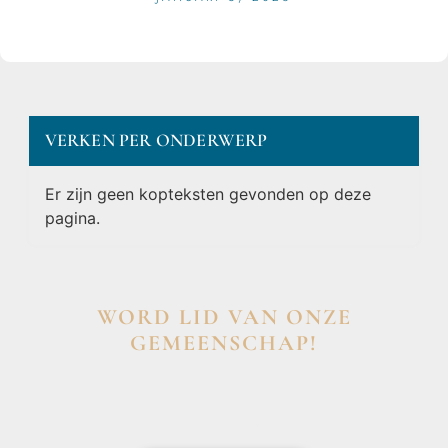
VERKEN PER ONDERWERP
Er zijn geen kopteksten gevonden op deze
pagina.
WORD LID VAN ONZE
GEMEENSCHAP!
Wil je deelnemen aan de conversatie, exclusieve
content ontvangen en als eerste op de hoogte zijn van
het laatste nieuws?