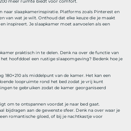
0×200 meer ruimte biedt voor comfort.
n naar slaapkamerinspiratie. Platforms zoals Pinterest en
en van wat je wilt. Onthoud dat elke keuze die je maakt
t en inspireert. Je slaapkamer moet aanvoelen als een
aapkamer praktisch in te delen. Denk na over de functie van
 is het hoofddoel een rustige slaapomgeving? Bedenk hoe je
ing 180×210 als middelpunt van de kamer. Het kan een
doende loopruimte rond het bed zodat je vrij kunt
ngen te gebruiken zodat de kamer georganiseerd
odigt om te ontspannen voordat je naar bed gaat.
 bijdragen aan de gewenste sfeer. Denk na over waar je
een romantische gloed, of bij je nachtkastje voor