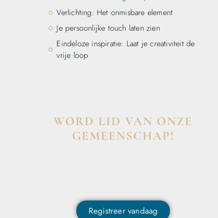
Verlichting: Het onmisbare element
Je persoonlijke touch laten zien
Eindeloze inspiratie: Laat je creativiteit de
vrije loop
WORD LID VAN ONZE
GEMEENSCHAP!
Wil je deelnemen aan de conversatie,
exclusieve content ontvangen en als eerste op
de hoogte zijn van het laatste nieuws?
Registreer vandaag