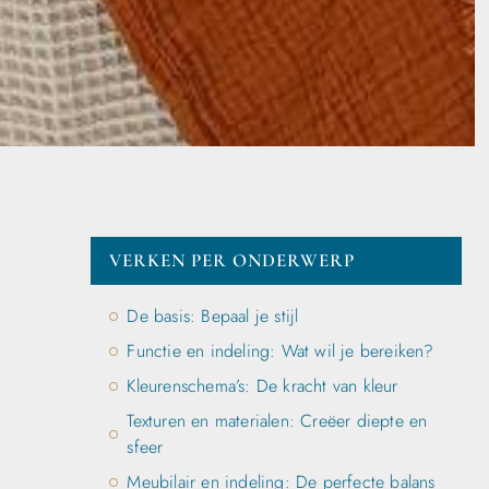
VERKEN PER ONDERWERP
De basis: Bepaal je stijl
Functie en indeling: Wat wil je bereiken?
Kleurenschema’s: De kracht van kleur
Texturen en materialen: Creëer diepte en
sfeer
Meubilair en indeling: De perfecte balans