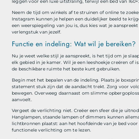
leggen voor een luxe uitstraling, terwijl een bed van 16
Neem de tijd om winkels af te struinen of online te zoeke
Instagram kunnen je helpen een duidelijker beeld te krijg
een weerspiegeling van jou is, dus kies wat je aanspreek
verlengstuk van jezelf.
Functie en indeling: Wat wil je bereiken?
Nu je weet welke stijl je aanspreekt, is het tijd om je sl
elk gebied in je kamer. Wil je een leeshoekje creëren of
de beschikbare ruimte het beste kunt gebruiken.
Begin met het bepalen van de indeling. Plaats je boxspr
statement stuk zijn dat de aandacht trekt. Zorg voor vol
bewegen. Overweeg daarnaast om slimme opbergoplossi
aanvoelt.
Vergeet de verlichting niet. Creëer een sfeer die je uitn
Hanglampen, staande lampen of dimmers kunnen allemaal
lichtbronnen plaatst: aan het hoofdeinde van je bed voor 
functionele verlichting om te lezen.