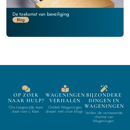
De toekomst van beveiliging
Blog
OP ZOEK
WAGENINGEN
BIJZONDERE
NAAR HULP?
VERHALEN
DINGEN IN
WAGENINGEN
Ons toegewijde team
Ontdek Wageningen
staat voor u klaar.
dieper met onze blogs.
Verken de verrassende
charme van
Wageningen.