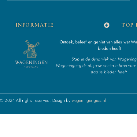
INFORMATIE
TOP 
Ontdek, beleef en geniet van alles wat W
bieden heeft
Stap in de dynamiek van Wagening
Wageningengids.nl, jouw centrale bron voor 
stad te bieden heeft.
© 2024 All rights reserved. Design by
wageningengids.nl