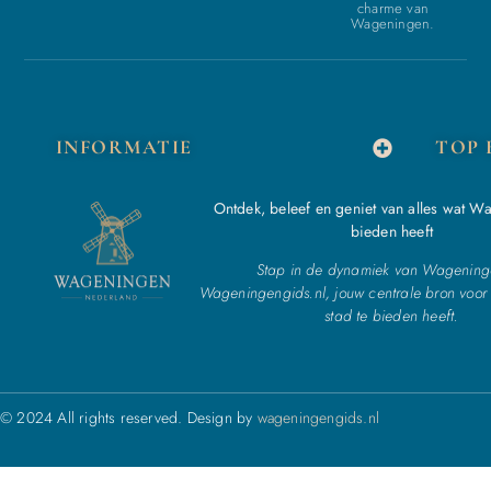
charme van
Wageningen.
INFORMATIE
TOP 
Ontdek, beleef en geniet van alles wat W
bieden heeft
Stap in de dynamiek van Wagening
Wageningengids.nl, jouw centrale bron voor 
stad te bieden heeft.
© 2024 All rights reserved. Design by
wageningengids.nl