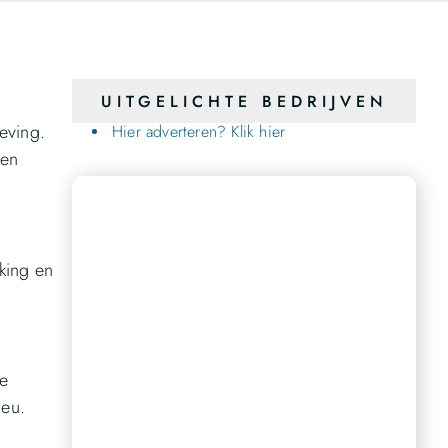
UITGELICHTE BEDRIJVEN
eving.
Hier adverteren? Klik hier
 en
king en
Bereik een breder publiek
te
Ons platform biedt u de perfecte gelegenheid om
ieu.
uw stem te laten horen en een groter publiek te
bereiken.