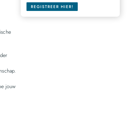
REGISTREER HIER!
ische
nder
enschap.
oe jouw