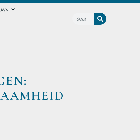
euws
GEN:
ZAAMHEID