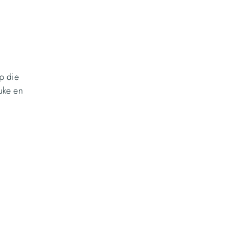
p die
uke en