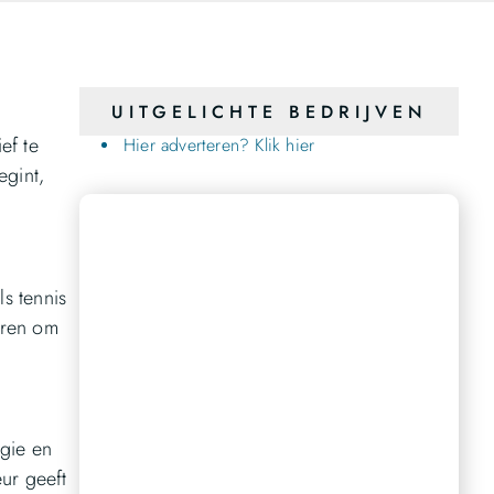
UITGELICHTE BEDRIJVEN
ef te
Hier adverteren? Klik hier
egint,
ls tennis
reren om
Bereik een breder publiek
Ons platform biedt u de perfecte gelegenheid om
gie en
uw stem te laten horen en een groter publiek te
bereiken.
ur geeft