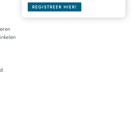
REGISTREER HIER!
leren
winkelen
d.