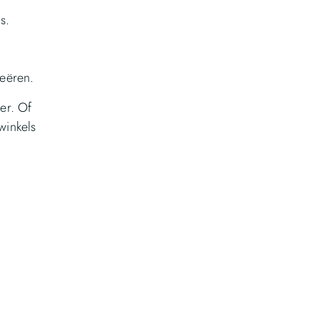
s.
reëren.
er. Of
winkels