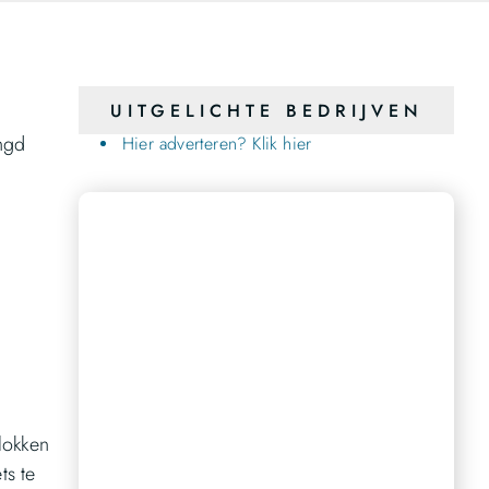
UITGELICHTE BEDRIJVEN
ngd
Hier adverteren? Klik hier
Bereik een breder publiek
Ons platform biedt u de perfecte gelegenheid om
lokken
uw stem te laten horen en een groter publiek te
bereiken.
ts te