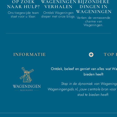
OP ZOEK
WAGENINGEN
BIJZONDERE
NAAR HULP?
VERHALEN
DINGEN IN
WAGENINGEN
Ons toegewijde team
Ontdek Wageningen
staat voor u klaar.
dieper met onze blogs.
Verken de verrassende
charme van
Wageningen.
INFORMATIE
TOP 
Ontdek, beleef en geniet van alles wat W
bieden heeft
Stap in de dynamiek van Wagening
Wageningengids.nl, jouw centrale bron voor 
stad te bieden heeft.