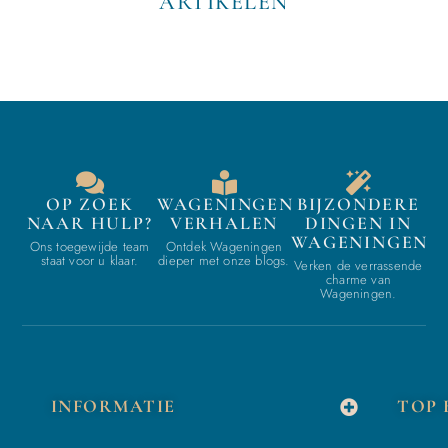
ARTIKELEN
OP ZOEK
WAGENINGEN
BIJZONDERE
NAAR HULP?
VERHALEN
DINGEN IN
WAGENINGEN
Ons toegewijde team
Ontdek Wageningen
staat voor u klaar.
dieper met onze blogs.
Verken de verrassende
charme van
Wageningen.
INFORMATIE
TOP 