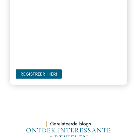
Bereik een breder publiek
Ons platform biedt u de perfecte gelegenheid om uw
stem te laten horen en een groter publiek te bereiken.
REGISTREER HIER!
Gerelateerde blogs
ONTDEK INTERESSANTE